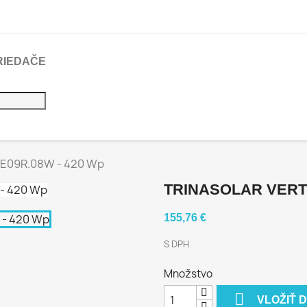
RIEDAČE
DE09R.08W - 420 Wp
TRINASOLAR VERTE
155,76 €
S DPH
Množstvo

VLOŽIŤ 