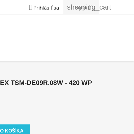
shopping_cart

Košík
(0)
Prihlásiť sa
X TSM-DE09R.08W - 420 WP
DO KOŠÍKA