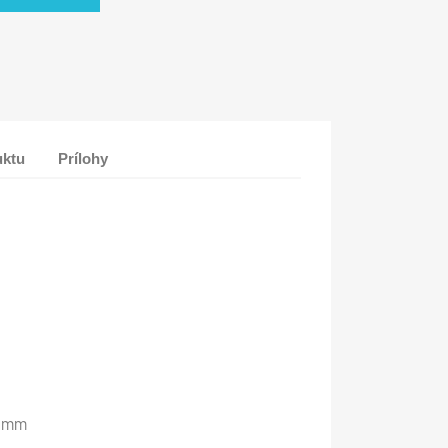
uktu
Prílohy
0 mm