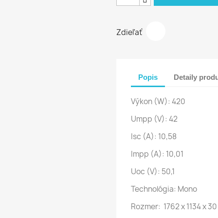
Zdieľať
Popis
Detaily prod
Výkon (W):
 42
0
Umpp (V): 42
Isc (A): 10,58
Impp (A):
10,01
Uoc (V): 50,1
Technológia:
Mono
Rozmer: 1762 x 1134 x 3